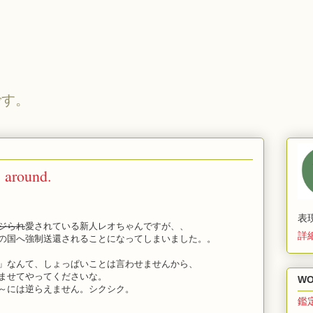
です。
 around.
表
ジられ
愛されている新人レオちゃんですが、、
詳
の国へ強制送還されることになってしまいました。。
」なんて、しょっぱいことは言わせませんから、
ませてやってくださいな。
WO
～には逆らえません。シクシク。
鑑