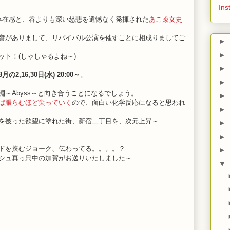
Ins
存在感と、谷よりも深い慈悲を遺憾なく発揮された
あこゑ女史
響がありまして、リバイバル公演を催すことに相成りましてご
►
►
ト！(しゃしゃるよね～)
►
8月の2,16,30日(水) 20:00～
。
►
～Abyss～と向き合うことになるでしょう。
►
ば脹らむほど尖っていく
ので、面白い化学反応になると思われ
►
を被った欲望に塗れた街、新宿二丁目を、次元上昇～
►
►
ドを挟むジョーク、伝わってる。。。。？
►
シュ真っ只中の加賀がお送りいたしました～
▼