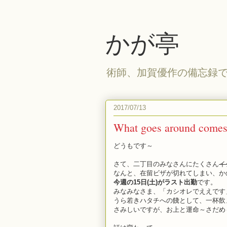
かが亭
術師、加賀優作の備忘録
2017/07/13
What goes around comes
どうもです～
さて、二丁目のみなさんにたくさん
イ
なんと、在留ビザが切れてしまい、か
今週の15日(土)がラスト出勤
です。
みなみなさま、「カシオレでええです
うら若きハタチへの餞として、一杯飲
さみしいですが、お上と運命～さだめ