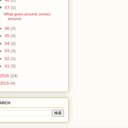
▼
07
(1)
What goes around comes
around.
►
06
(2)
►
05
(3)
►
04
(2)
►
03
(3)
►
02
(1)
►
01
(3)
2016
(24)
2015
(4)
ARCH