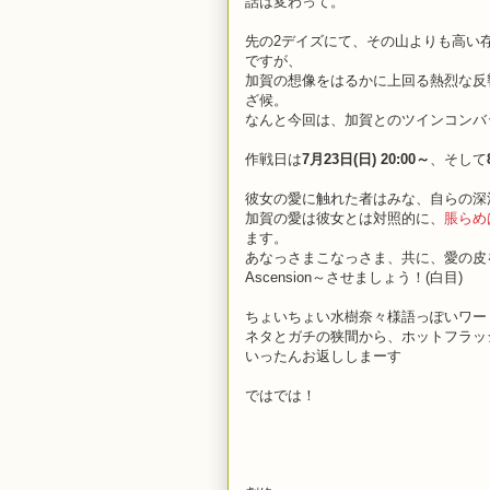
話は変わって。
先の2デイズにて、その山よりも高い
ですが、
加賀の想像をはるかに上回る熱烈な反
ざ候。
なんと今回は、加賀とのツインコンバッ
作戦日は
7月23日(日) 20:00～
、そして
彼女の愛に触れた者はみな、自らの深淵
加賀の愛は彼女とは対照的に、
脹らめ
ます。
あなっさまこなっさま、共に、愛の皮
Ascension～させましょう！(白目)
ちょいちょい水樹奈々様語っぽいワー
ネタとガチの狭間から、ホットフラッ
いったんお返ししまーす
ではでは！