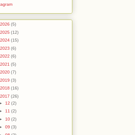
tagram
2026
(5)
2025
(12)
2024
(15)
2023
(6)
2022
(6)
2021
(5)
2020
(7)
2019
(3)
2018
(16)
2017
(26)
►
12
(2)
►
11
(2)
►
10
(2)
►
09
(3)
►
08
(2)