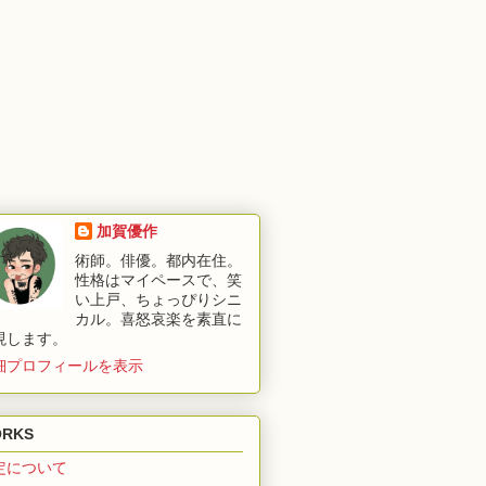
加賀優作
術師。俳優。都内在住。
性格はマイペースで、笑
い上戸、ちょっぴりシニ
カル。喜怒哀楽を素直に
現します。
細プロフィールを表示
RKS
定について