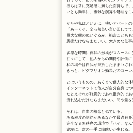
彼らは常に充足感に満ちた面持ちで、
いとも簡単に、複雑な演算や処理をこ
かたや私はといえば、狭いアパートの
「あーくそ、全っ然良い言い回しでて
巨大な熊のぬいぐるみ、桃吉こともも
愚痴だけならまだいい。大きめな仕事
多感な時期に自我の形成がスムースに
往々にして、他人からの期待や評価に
私の場合は自我が屈折したままfixさ
きっと、ピグマリオン効果だのゴーレ
とはいうものの、あくまで個人的な体
インターネットで他人が自分自身につ
たとえそれが好意的であれ批判的であ
流れ込むだけならまだいい。間や量を
それは、自由の概念と似ている。
ある程度の制約があるなかで最適解を
完全なる無秩序の環境で「ハイ、なん
途端に、次の一手に躊躇いが生じる。