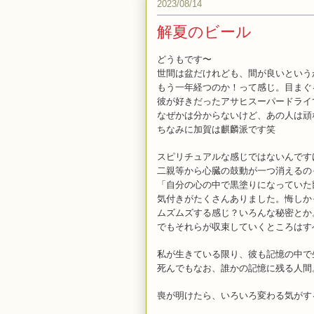
2023/08/14
解夏のビール
どうもです〜
世間は盆だけれども、間が良いという
もう一年経つのか！って感じ。目まぐ
彼が好きだったアサヒスーパードライ
なぜかは分からないけど、あの人は頑
ちなみに加賀は麒麟派です笑
スピリチュアルな感じではないんです
二親等から心臓の鼓動が一つ消えるの
「自分の心の中で黒塗りになっていた
気付きがたくさんありました。悔しか
ムズムズする感じ？いろんな秘密とか
でもそれらが収束していくところはす
私が生きている限り、彼も記憶の中で
死んでもなお、誰かの記憶に残る人間
喪が明けたら、いろいろ変わる気がす