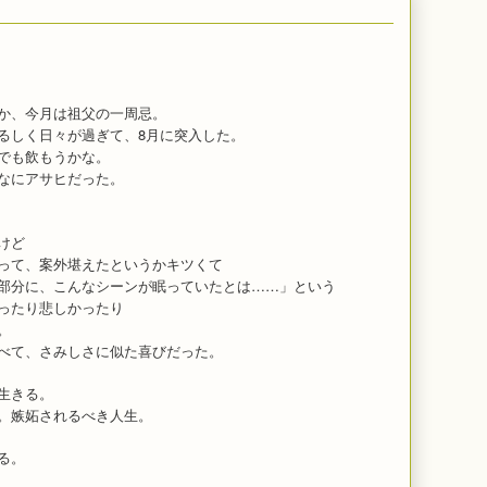
か、今月は祖父の一周忌。
るしく日々が過ぎて、8月に突入した。
でも飲もうかな。
なにアサヒだった。
けど
って、案外堪えたというかキツくて
部分に、こんなシーンが眠っていたとは……」という
ったり悲しかったり
。
べて、さみしさに似た喜びだった。
生きる。
。嫉妬されるべき人生。
る。