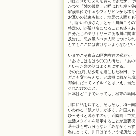
川は古来から文明を育んできたが、そ
かつて「陸の孤島」と呼ばれた鳩ヶ谷
家族単位で中国やフィリピンから移り
お互いの結束も強く、地元の人間とも
「川沿いの張さん」とか「川向こうの
特定の川が通り名になることも多々あ
自分たちのテリトリーにある川に関連
反対に、忌み嫌うべき人間につけられ
とてもここには書けないようなひどい
いまでこそ東京23区内在住の私だが
「あそこはもはや◯◯人街だ」「あの
といった類の話はよく耳にする。
そのたびに幼少期を過ごした秋田、そ
どこも変わらんな、と諦観に膝から崩
都会にだってマイルドとはいえ、当た
それだけのこと。
日本はどこまでいっても、極東の島国
川口に話を戻すと、そもそも、埼玉南
いわゆる「訳アリ」が多く、外国人も
ひっそりと暮らすのか、近隣同士で支
生活スタイルを明示することが重要視
過干渉も村八分もない「みながうっす
私にとって、川口はそういう場所だっ