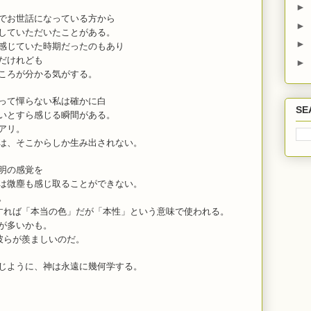
►
でお世話になっている方から
►
していただいたことがある。
►
感じていた時期だったのもあり
だけれども
►
ころが分かる気がする。
って憚らない私は確かに白
SE
いとすら感じる瞬間がある。
アリ。
は、そこからしか生み出されない。
明の感覚を
は微塵も感じ取ることができない。
。
ある。直訳すれば「本当の色」だが「本性」という意味で使われる。
が多いかも。
私は、彼らが羨ましいのだ。
じように、神は永遠に幾何学する。