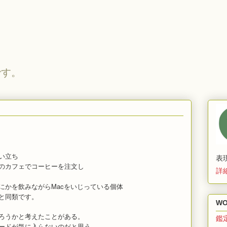
です。
い立ち
表
のカフェでコーヒーを注文し
詳
にかを飲みながらMacをいじっている個体
と同類です。
WO
ろうかと考えたことがある。
鑑
ードが気に入らないのだと思う。