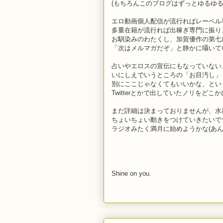
(もちろんこのブログはずっとゆるゆる
エロ動画個人配信が流行ればレーベル専
多重在籍が流行れば出稼ぎ専門に振り
お馴染みのわたくし、加賀優作の第七
「次はメルマガだぞ」と静かに囁いて
占いやエロスの宣伝にもなっていない
いにしえでいうところの「お目汚し」
別にここじゃなくてもいいかな、とい
Twitterとかで出していたノリをど
まだ詳細は決まっておりませんが、水
ちょいちょい動きをつけていきたいで
ラジオみたく満月に始めようかな(あん
Shine on you.