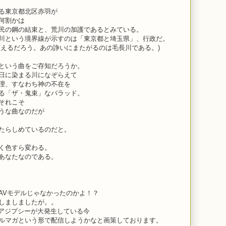
る東京都北区赤羽が
何割かは
民の鋼の結束と、荒川の加護であるとみている。
川という境界線が示すのは「東京都と埼玉県」、行政だ。
言えるだろう。あの諍いにまたがるのは毛長川である。)
という曲をご存知だろうか。
日に染まる川になぞらえて
理、すなわち神の不在を
る「ザ・鬼束」なバラッド。
それこそ
うな曲なのだが
たらしめているのだと。
く色すら変わる。
あなたなのである。
AVモデルじゃなかったのかよ！？
しましましたが。。
ディアジプシーが大発生している今
ルマガという形で配信しようかなと画策しております。