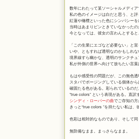
数年にわたって某ソーシャルメディア
私の色のイメージは白だと思う、と評
紅蓮や橄欖といった色にシンパシーを
当時はあまりピンときていなかったの
今となっては、彼女の言わんとすると
「この生業にエゴなど必要ない」と宣
いや、ともすれば透明なのかもしれな
境界線すら幽かな、透明のサンクチュ
私が外側の世界へ向けて放ちたい言葉
もはや感受性の問題だが、この無色透
スタバでポージングしている個体から
確固たる色がある。彩られているのだ
”true colors” という表現が
シンディ・ローパーの曲
でご存知の方
きっと“true colors ”を持たない
色彩は相対的なものであり、そして同
無防備なまま。まっさらなまま。