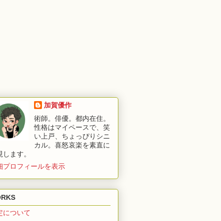
加賀優作
術師。俳優。都内在住。
性格はマイペースで、笑
い上戸、ちょっぴりシニ
カル。喜怒哀楽を素直に
現します。
細プロフィールを表示
RKS
定について