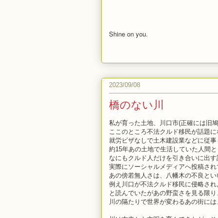
Shine on you.
2023/09/08
橋のない川
私が育った土地、川口市(正確には旧鳩
ここのところ不法クルド移民が話題に
就労ビザなしで土木建設業などに従事
約15年あの土地で生活していた人間と
なにもクルド人だけを引き合いに出す
実際にソーシャルメディアへ投稿され
あの傍若無人さは、八幡木の不良とい
例え川口が不法クルド移民に侵略され
と読んでいたがあの野蛮さを見る限り
川の隔たりで世界が変わるあの街には