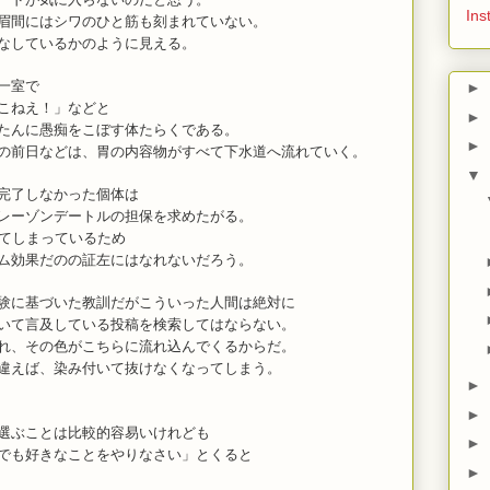
Ins
眉間にはシワのひと筋も刻まれていない。
なしているかのように見える。
一室で
►
こねえ！」などと
►
たんに愚痴をこぼす体たらくである。
►
の前日などは、胃の内容物がすべて下水道へ流れていく。
▼
完了しなかった個体は
レーゾンデートルの担保を求めたがる。
れてしまっているため
ム効果だのの証左にはなれないだろう。
験に基づいた教訓だがこういった人間は絶対に
いて言及している投稿を検索してはならない。
れ、その色がこちらに流れ込んでくるからだ。
違えば、染み付いて抜けなくなってしまう。
►
►
選ぶことは比較的容易いけれども
►
でも好きなことをやりなさい」とくると
►