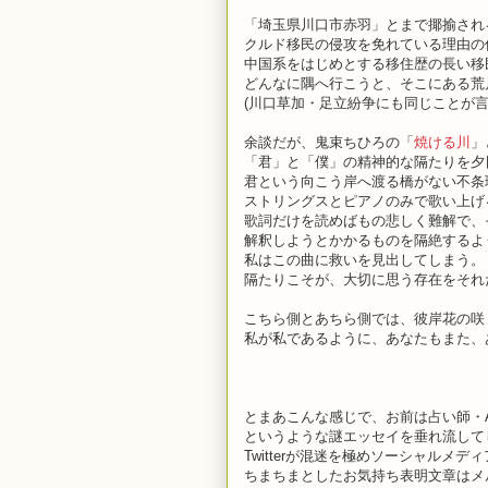
「埼玉県川口市赤羽」とまで揶揄され
クルド移民の侵攻を免れている理由の
中国系をはじめとする移住歴の長い移
どんなに隅へ行こうと、そこにある荒
(川口草加・足立紛争にも同じことが
余談だが、鬼束ちひろの「
焼ける川
」
「君」と「僕」の精神的な隔たりを夕
君という向こう岸へ渡る橋がない不条
ストリングスとピアノのみで歌い上げ
歌詞だけを読めばもの悲しく難解で、
解釈しようとかかるものを隔絶するよ
私はこの曲に救いを見出してしまう。
隔たりこそが、大切に思う存在をそれ
こちら側とあちら側では、彼岸花の咲
私が私であるように、あなたもまた、
とまあこんな感じで、お前は占い師・
というような謎エッセイを垂れ流して
Twitterが混迷を極めソーシャルメ
ちまちまとしたお気持ち表明文章はメ