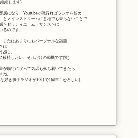
継続します)
属になり、Youtubeが流行ればラジオを始め
、とメインストリームに意地でも乗らないことで
感〜セッティエーム・サンス〜は
いるのです。
、またはあまりにもパーソナルな話題
？は
う感じ。
こかに移植したい、それだけの動機です(笑)
星が順行に戻って気温も落ち着いてきたら
すね。
な好き勝手ラジオが10月で1周年！恐ろしい)。