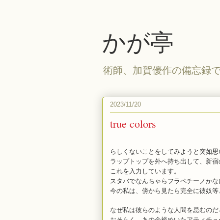
かが亭
術師、加賀優作の備忘録
2023/11/20
true colors
らしくないことをしてみようと突如思
ラップトップを外へ持ち出して、新宿
これを入力しています。
スタバでなんちゃらフラペチーノかな
今の私は、傍から見たら完全に彼奴等
なぜ私は彼らのような人間を忌むのだ
おそらく、あの余裕めいたアティチュ