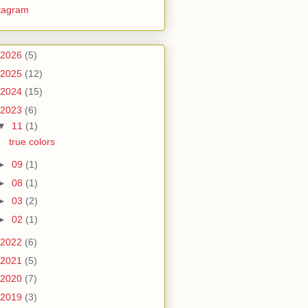
tagram
2026
(5)
2025
(12)
2024
(15)
2023
(6)
▼
11
(1)
true colors
►
09
(1)
►
08
(1)
►
03
(2)
►
02
(1)
2022
(6)
2021
(5)
2020
(7)
2019
(3)