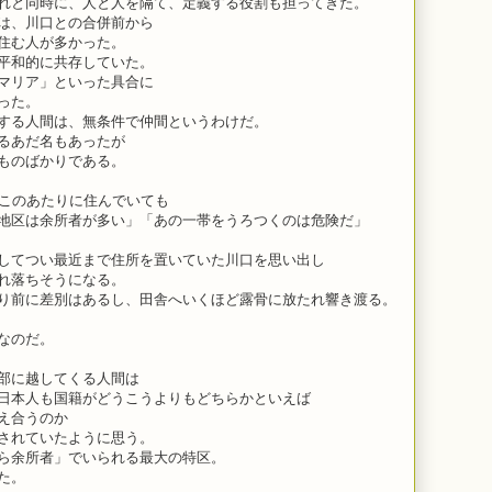
れと同時に、人と人を隔て、定義する役割も担ってきた。
は、川口との合併前から
住む人が多かった。
平和的に共存していた。
マリア」といった具合に
った。
する人間は、無条件で仲間というわけだ。
るあだ名もあったが
ものばかりである。
、このあたりに住んでいても
地区は余所者が多い」「あの一帯をうろつくのは危険だ」
してつい最近まで住所を置いていた川口を思い出し
れ落ちそうになる。
り前に差別はあるし、田舎へいくほど露骨に放たれ響き渡る。
なのだ。
部に越してくる人間は
日本人も国籍がどうこうよりもどちらかといえば
え合うのか
されていたように思う。
ら余所者」でいられる最大の特区。
た。