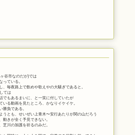
ヶ谷市なのだが)では
なっている。
し、毎夜路上で飲めや歌えやの大騒ぎであると。
しては
話でもあるまいに、と一笑に付していたが
ている動画を見たところ、かなりイケイケ。
い勝負である。
ようとも、せいぜい上青木〜安行あたりが関の山だろう
、動きが全く予見できない。
、芝川の加護を祈るのみだ。