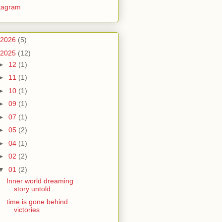
tagram
2026
(5)
2025
(12)
►
12
(1)
►
11
(1)
►
10
(1)
►
09
(1)
►
07
(1)
►
05
(2)
►
04
(1)
►
02
(2)
▼
01
(2)
Inner world dreaming
story untold
time is gone behind
victories