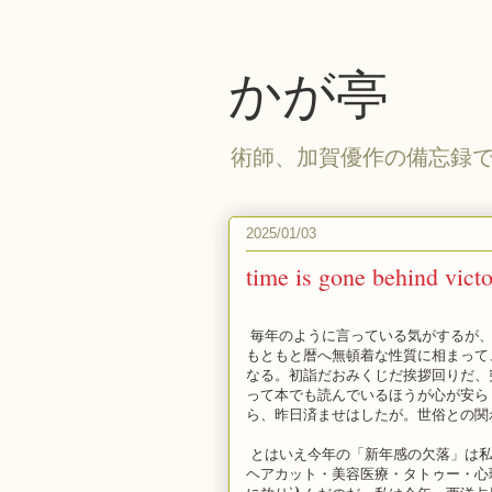
かが亭
術師、加賀優作の備忘録
2025/01/03
time is gone behind victo
毎年のように言っている気がするが、
もともと暦へ無頓着な性質に相まって
なる。初詣だおみくじだ挨拶回りだ、
って本でも読んでいるほうが心が安ら
ら、昨日済ませはしたが。世俗との関
とはいえ今年の「新年感の欠落」は私
ヘアカット・美容医療・タトゥー・心