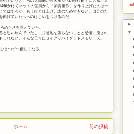
星術でいうところの太陽期から火星期への移行期間に入る。太
Ins
14年かけてネットの藻屑から「加賀優作」を作り上げたのは一
じではあるが、もうひと仕上げ。誰のためでもない、自分のた
を曲げていた己へのけじめをつけるのだ。
►
ろめたさを覚えていた。
▼
ると思い込んでいたし、片意地を張らないことと怠惰に流され
もしれない。そんな日々にセイグッバイグッドメモリーズ。
ひとつずつ優しくなる。
ホーム
前の投稿