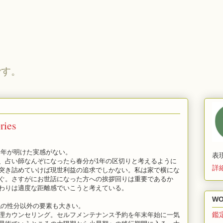
です。
ries
年が明けた実感がない。
表
、占い師なんぞになったら春分が1年の区切りと考えるように
詳
突き詰めていけば現世利益の追求でしかない。私は家で横にな
ぐ。さすがにお世話になった方への挨拶回りは重要であるか
わりは適度な距離感でいこうと考えている。
WO
の性分以外の要素も大きい。
鑑
理カウンセリング。セルフメンテナンス予約を年末年始に一気