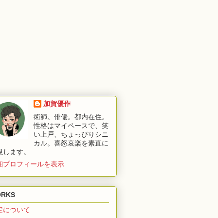
加賀優作
術師。俳優。都内在住。
性格はマイペースで、笑
い上戸、ちょっぴりシニ
カル。喜怒哀楽を素直に
現します。
細プロフィールを表示
RKS
定について