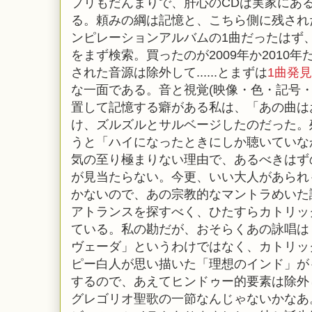
プリもだんまりで、肝心のCDは実家にあ
る。頼みの綱は記憶と、こちら側に残され
ンピレーションアルバムの1曲だったはず
をまず検索。買ったのが2009年か2010
された音源は除外して......とまずは
1曲発見
な一面である。音と視覚(映像・色・記号・
置して記憶する癖がある私は、「あの曲は
け、ズルズルとサルベージしたのだった。
うと「ハイになったときにしか聴いていな
気の至り極まりない理由で、あるべきはず
が見当たらない。今更、いい大人があられ
かないので、あの宗教的なマントラめいた
アトランスを探すべく、ひたすらカトリッ
ている。私の勘だが、おそらくあの詠唱は
ヴェーダ」というわけではなく、カトリッ
ピー白人が思い描いた「理想のインド」が
するので、あえてヒンドゥー的要素は除外
グレゴリオ聖歌の一節なんじゃないかなあ