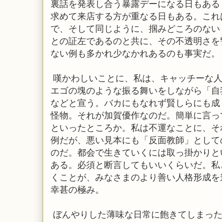
裏話を発表し合う暴露デーになる日もある
求めて来店する方が重なる日もある。これ
で、そして同じように、掴みどころのない
との証左であるのと共に、その不透明さを
ない例も多かれ少なかれあるのも事実だ。
嘆かわしいことに、私は、キャッチーな人
エゴの塊のような振る舞いをしながら「自
などと宣う。バカにもなれず賢しらにも成
怪物。それが加賀優作なのだ。簡単に言っ
といったところか。私は不運なことに、そ
例だが、悪い見本にも「反面教師」として
のだ。都会で生きていくには取っ掛かりと
ある。必須と断言してもいいくらいだ。私
くことが、みなさまのより善い人格形成を
幸甚の極み。
ぼんやりした薄味な日常に飽きてしまったら