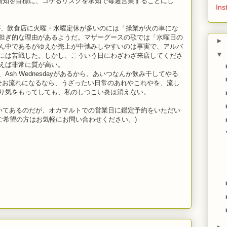
の周知を目標に、コケるリスクを承知で毎週営業することにし
Ins
、飲食店に火曜・水曜定休が多いのには「操業が火の車にな
担ぎ的な理由があるようだ。マザーグースの歌では「水曜日の
►
ん中であるがゆえか売上が中弛みしやすいのは事実で、アルバ
▼
には苦戦した。しかし、こういう日にわざわざ来店してくださ
えば非常に質が高い。
sh Wednesdayがあるから。あいつなんか飲み干してやる
せお流れになるなら、うざったい日常のあれやこれやを、流し
り気をもってしても、私のしつこい炎は消えない。
いてあるのだが、オカマルトでの営業日に鑑定予約をいただい
、ご希望の方はお気軽にお問い合わせください。)
►