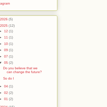
tagram
2026
(5)
2025
(12)
►
12
(1)
►
11
(1)
►
10
(1)
►
09
(1)
►
07
(1)
▼
05
(2)
Do you believe that we
can change the future?
So do I
►
04
(1)
►
02
(2)
►
01
(2)
2024
(15)