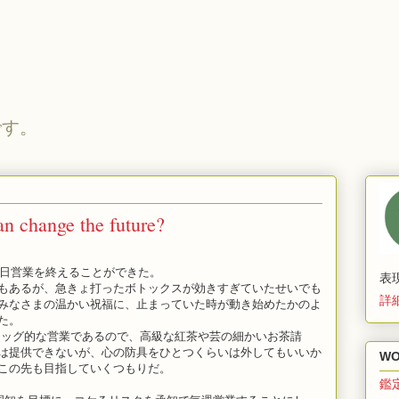
です。
an change the future?
初日営業を終えることができた。
表
もあるが、急きょ打ったボトックスが効きすぎていたせいでも
詳
みなさまの温かい祝福に、止まっていた時が動き始めたかのよ
た。
ッグ的な営業であるので、高級な紅茶や芸の細かいお茶請
は提供できないが、心の防具をひとつくらいは外してもいいか
WO
この先も目指していくつもりだ。
鑑