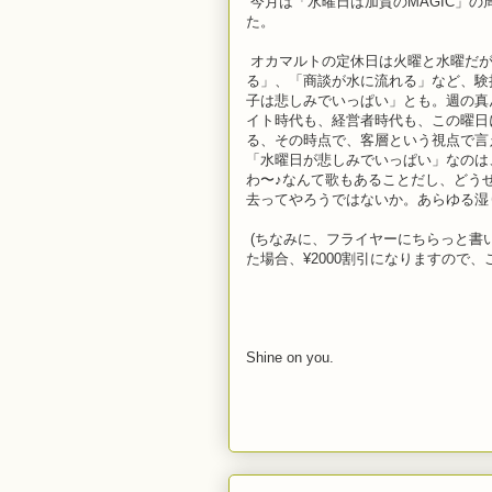
今月は「水曜日は加賀のMAGIC」
た。
オカマルトの定休日は火曜と水曜だが
る」、「商談が水に流れる」など、験
子は悲しみでいっぱい」とも。週の真
イト時代も、経営者時代も、この曜日
る、その時点で、客層という視点で言
「水曜日が悲しみでいっぱい」なのは、A
わ〜♪なんて歌もあることだし、どう
去ってやろうではないか。あらゆる湿
(ちなみに、フライヤーにちらっと書
た場合、¥2000割引になりますので
Shine on you.