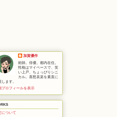
加賀優作
術師。俳優。都内在住。
性格はマイペースで、笑
い上戸、ちょっぴりシニ
カル。喜怒哀楽を素直に
現します。
細プロフィールを表示
RKS
定について